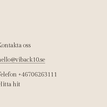
Kontakta oss
hello@viback10.se
Telefon +46706263111
itta hit 